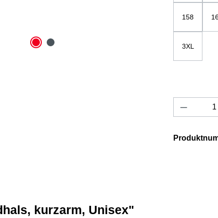
158
1
3XL
Produkt 
Produktnu
dhals, kurzarm, Unisex"