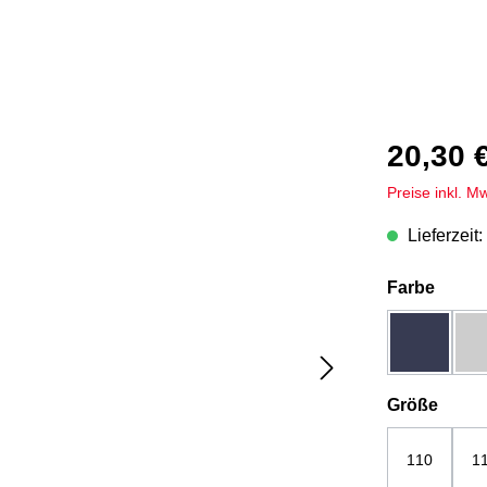
20,30 
Preise inkl. M
Lieferzeit:
auswä
Farbe
dunkelbla
ausw
Größe
110
1