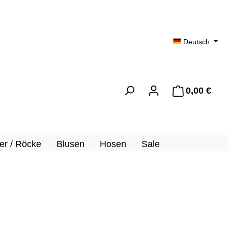
Deutsch
0,00 €
Ware
er / Röcke
Blusen
Hosen
Sale