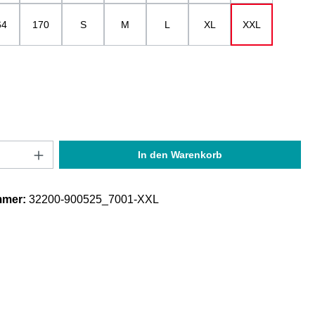
64
170
S
M
L
XL
XXL
Anzahl: Gib den gewünschten Wert ein oder
In den Warenkorb
mmer:
32200-900525_7001-XXL