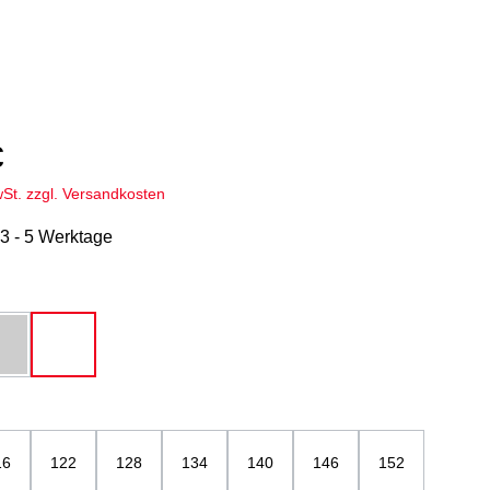
€
wSt. zzgl. Versandkosten
 3 - 5 Werktage
hlen
u
grau-melange
weiß
ählen
16
122
128
134
140
146
152