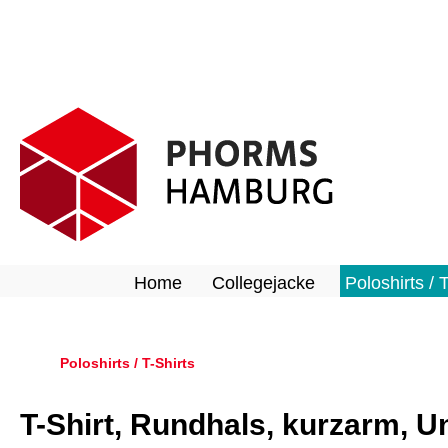
springen
Zur Hauptnavigation springen
Home
Collegejacke
Poloshirts / 
Poloshirts / T-Shirts
T-Shirt, Rundhals, kurzarm, U