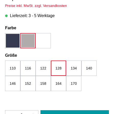
Preise inkl. MwSt. zzgl. Versandkosten
Lieferzeit: 3 - 5 Werktage
auswählen
Farbe
dunkelblau
grau
weiß
auswählen
Größe
110
116
122
128
134
140
146
152
158
164
170
Produkt Anzahl: Gib den gewünschten Wert e