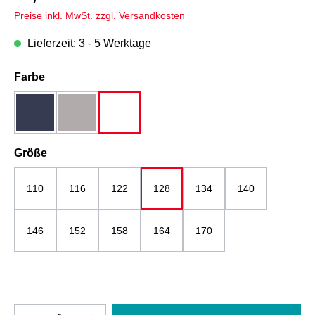
Preise inkl. MwSt. zzgl. Versandkosten
Lieferzeit: 3 - 5 Werktage
auswählen
Farbe
dunkelblau
grau
weiß
auswählen
Größe
110
116
122
128
134
140
146
152
158
164
170
Produkt Anzahl: Gib den gewünschten Wert e