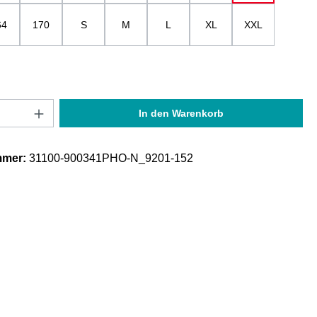
64
170
S
M
L
XL
XXL
Anzahl: Gib den gewünschten Wert ein oder
In den Warenkorb
mmer:
31100-900341PHO-N_9201-152