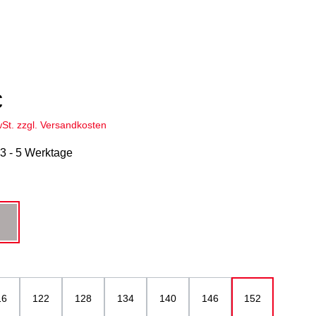
€
wSt. zzgl. Versandkosten
 3 - 5 Werktage
hlen
u
grau
ählen
16
122
128
134
140
146
152