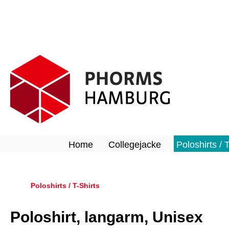
springen
Zur Hauptnavigation springen
Home
Collegejacke
Poloshirts / 
Poloshirts / T-Shirts
Poloshirt, langarm, Unisex