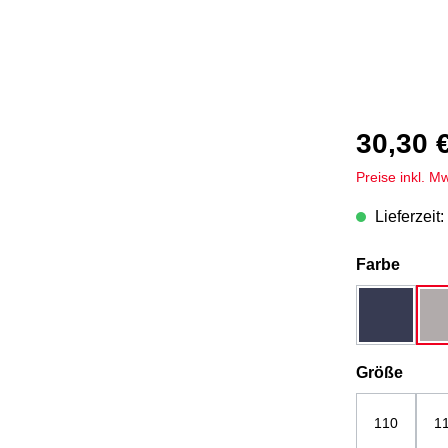
30,30 
Preise inkl. M
Lieferzeit:
auswä
Farbe
dunkelbla
ausw
Größe
110
1