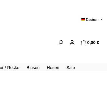
Deutsch
0,00 €
Ware
er / Röcke
Blusen
Hosen
Sale