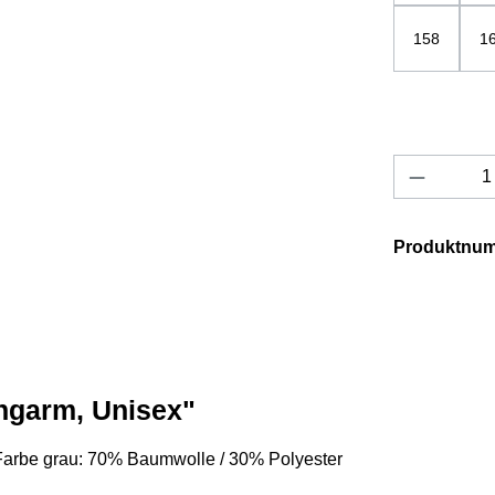
158
1
Produkt 
Produktnu
angarm, Unisex"
Farbe grau: 70% Baumwolle / 30% Polyester