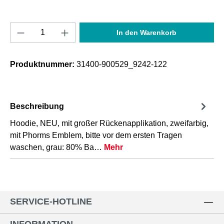
Produkt Anzahl: Gib den gewünschten Wert e
In den Warenkorb
Produktnummer:
31400-900529_9242-122
Beschreibung
Hoodie, NEU, mit großer Rückenapplikation, zweifarbig,
mit Phorms Emblem, bitte vor dem ersten Tragen
waschen, grau: 80% Ba…
Mehr
SERVICE-HOTLINE