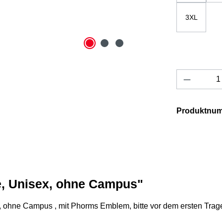
3XL
Produkt 
Produktnu
e, Unisex, ohne Campus"
al, ohne Campus , mit Phorms Emblem, bitte vor dem ersten Tra