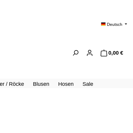
Deutsch
0,00 €
Ware
er / Röcke
Blusen
Hosen
Sale