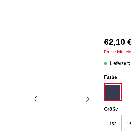
62,10 
Preise inkl. M
Lieferzeit:
auswä
Farbe
dunkelblau
ausw
Größe
152
1