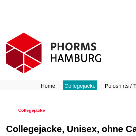
springen
Zur Hauptnavigation springen
Home
Collegejacke
Poloshirts / 
Collegejacke
Collegejacke, Unisex, ohne 