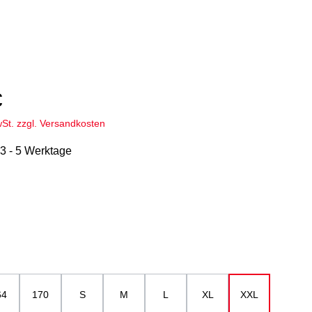
€
wSt. zzgl. Versandkosten
 3 - 5 Werktage
hlen
 / grau-meliert
ählen
64
170
S
M
L
XL
XXL