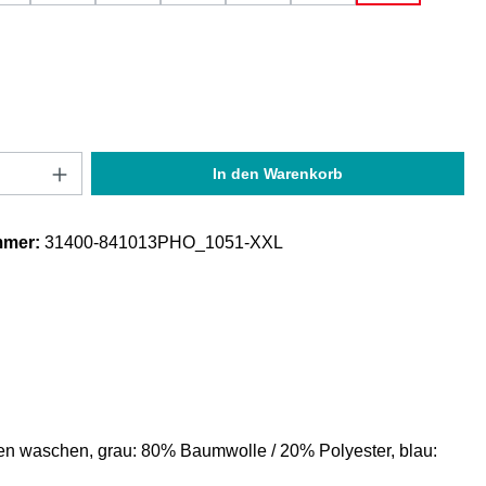
Anzahl: Gib den gewünschten Wert ein oder
In den Warenkorb
mmer:
31400-841013PHO_1051-XXL
gen waschen, grau: 80% Baumwolle / 20% Polyester, blau: